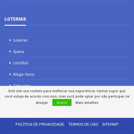
LOTERIAS
Loterias
Quina
Lotofácil
Mega-Sena
Tele sena
Este site usa cookies para melhorar sua experiência. Vamos supor que
você esteja de acordo com isso, mas você pode optar por não participar, se
desejar.
Aceito
Mais detalhes
SOBRE NÓS
AUTORES
FALE COM O JORNAL DCI
POLÍTICA DE PRIVACIDADE
TERMOS DE USO
SITEMAP