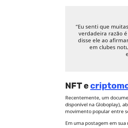
“Eu senti que muita
verdadeira razão é 
disse ele ao afirm
em clubes notu
NFT e
criptom
Recentemente, um documentá
disponível na Globoplay), a
movimento popular entre se
Em uma postagem em sua red