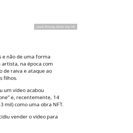
Leave Britney Alone vira nft
s e não de uma forma
 artista, na época com
 de raiva e ataque ao
 filhos.
beu um vídeo acabou
lone” e, recentemente, 14
253 mil) como uma obra NFT.
cidiu vender o vídeo para