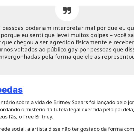
s pessoas poderiam interpretar mal por que eu qu
porque eu senti que levei muitos golpes – você sab
ar que chegou a ser agredido fisicamente e receb
rnos voltados ao público gay por pessoas que dis
envergonhadas pela forma que ele as representou
oedas
rio sobre a vida de Britney Spears foi lançado pelo jo
bordando o mistério da tutela legal exercida pelo pai del
us fãs, o Free Britney.
e social, a artista disse não ter gostado da forma como