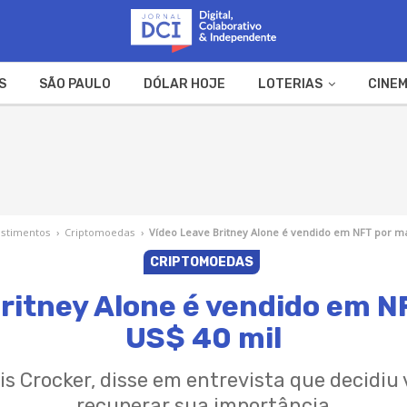
S
SÃO PAULO
DÓLAR HOJE
LOTERIAS
CINEM
A FAZENDA
WEB STORIES
estimentos
›
Criptomoedas
›
Vídeo Leave Britney Alone é vendido em NFT por ma
CRIPTOMOEDAS
ritney Alone é vendido em N
US$ 40 mil
is Crocker, disse em entrevista que decidiu
recuperar sua importância