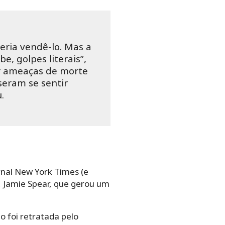
eria vendê-lo. Mas a
e, golpes literais”,
er ameaças de morte
seram se sentir
.
rnal New York Times (e
a, Jamie Spear, que gerou um
 foi retratada pelo