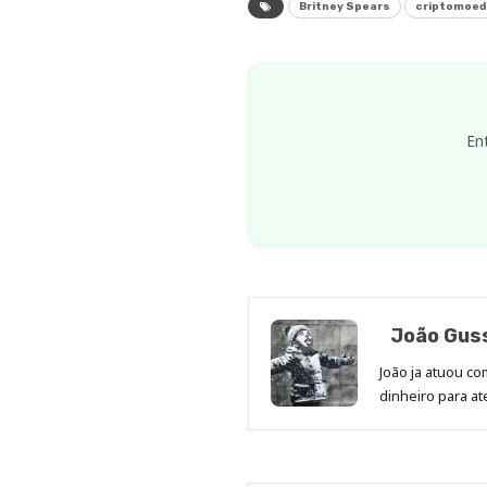
Britney Spears
criptomoed
En
João Gus
João ja atuou co
dinheiro para 