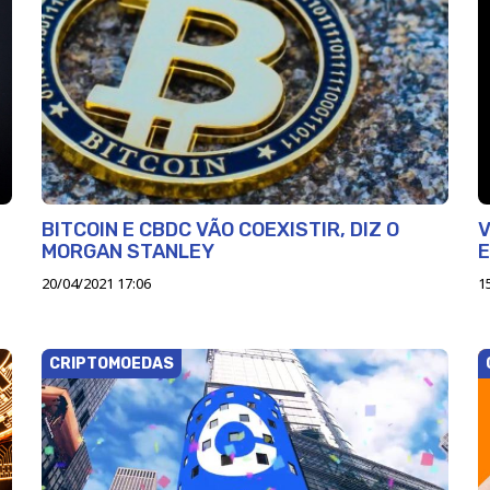
BITCOIN E CBDC VÃO COEXISTIR, DIZ O
V
MORGAN STANLEY
E
20/04/2021 17:06
1
CRIPTOMOEDAS