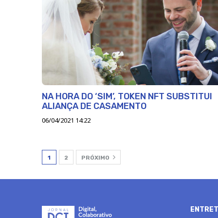
NA HORA DO ‘SIM’, TOKEN NFT SUBSTITUI
ALIANÇA DE CASAMENTO
06/04/2021 14:22
1
2
PRÓXIMO
ENTRET