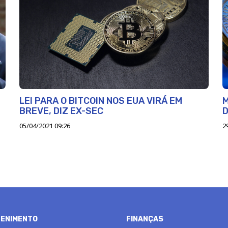
LEI PARA O BITCOIN NOS EUA VIRÁ EM
M
BREVE, DIZ EX-SEC
D
05/04/2021 09:26
2
ENIMENTO
FINANÇAS