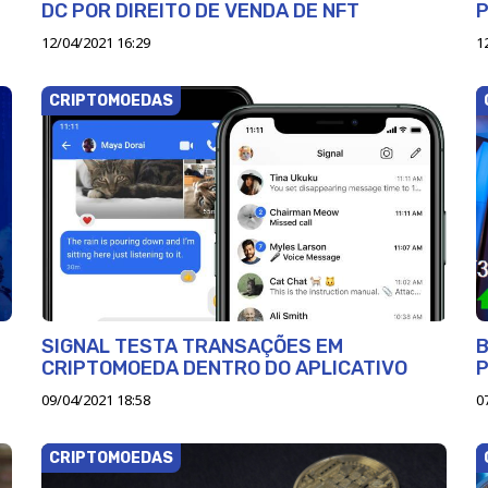
DC POR DIREITO DE VENDA DE NFT
12/04/2021 16:29
1
CRIPTOMOEDAS
SIGNAL TESTA TRANSAÇÕES EM
B
CRIPTOMOEDA DENTRO DO APLICATIVO
P
09/04/2021 18:58
0
CRIPTOMOEDAS