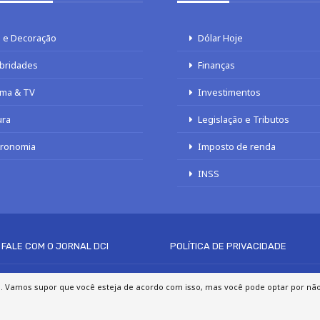
 e Decoração
Dólar Hoje
bridades
Finanças
ma & TV
Investimentos
ura
Legislação e Tributos
tronomia
Imposto de renda
INSS
FALE COM O JORNAL DCI
POLÍTICA DE PRIVACIDADE
© 2020 - 2026 DCI Digital - Todos os direitos reservados
a. Vamos supor que você esteja de acordo com isso, mas você pode optar por não p