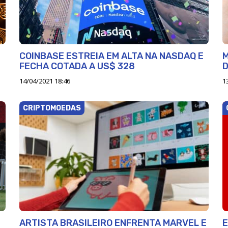
COINBASE ESTREIA EM ALTA NA NASDAQ E
M
FECHA COTADA A US$ 328
D
14/04/2021 18:46
1
CRIPTOMOEDAS
ARTISTA BRASILEIRO ENFRENTA MARVEL E
E