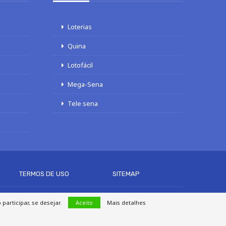
Loterias
Quina
Lotofácil
Mega-Sena
Tele sena
TERMOS DE USO
SITEMAP
articipar, se desejar.
Aceito
Mais detalhes