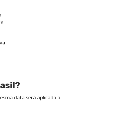
a
va
rva
asil?
esma data será aplicada a