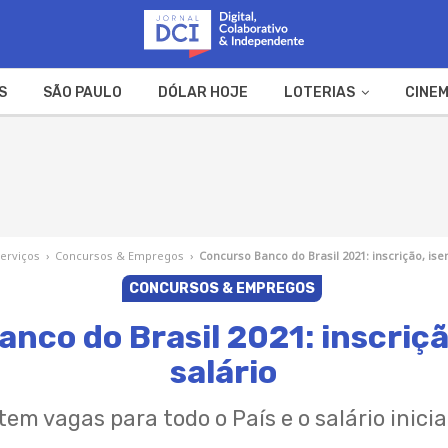
S
SÃO PAULO
DÓLAR HOJE
LOTERIAS
CINEM
A FAZENDA
WEB STORIES
erviços
›
Concursos & Empregos
›
Concurso Banco do Brasil 2021: inscrição, ise
CONCURSOS & EMPREGOS
nco do Brasil 2021: inscriçã
salário
em vagas para todo o País e o salário inicia