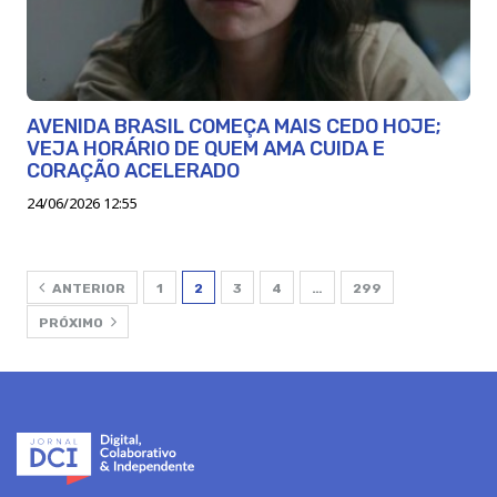
AVENIDA BRASIL COMEÇA MAIS CEDO HOJE;
VEJA HORÁRIO DE QUEM AMA CUIDA E
CORAÇÃO ACELERADO
24/06/2026 12:55
ANTERIOR
1
2
3
4
…
299
PRÓXIMO