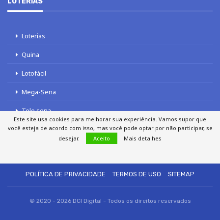
LOTERIAS
Loterias
Quina
Lotofácil
Mega-Sena
Tele sena
Este site usa cookies para melhorar sua experiência. Vamos supor que
você esteja de acordo com isso, mas você pode optar por não participar, se
desejar.
Aceito
Mais detalhes
SOBRE NÓS
AUTORES
FALE COM O JORNAL DCI
POLÍTICA DE PRIVACIDADE
TERMOS DE USO
SITEMAP
© 2020 - 2026 DCI Digital - Todos os direitos reservados