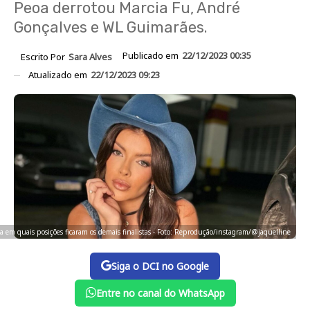
Peoa derrotou Marcia Fu, André
Gonçalves e WL Guimarães.
Publicado em
22/12/2023 00:35
Escrito Por
Sara Alves
Atualizado em
22/12/2023 09:23
 em quais posições ficaram os demais finalistas - Foto: Reprodução/instagram/@jaquelline
Siga o DCI no Google
Entre no canal do WhatsApp