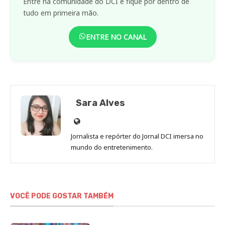
Entre na comunidade do DCI e fique por dentro de
tudo em primeira mão.
ENTRE NO CANAL
Sara Alves
Site
de
Jornalista e repórter do Jornal DCI imersa no
Sara
mundo do entretenimento.
Alves
VOCÊ PODE GOSTAR TAMBÉM