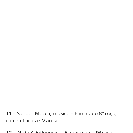
11 – Sander Mecca, músico – Eliminado 8ª roça,
contra Lucas e Marcia
12 – Alicia X, influencer – Eliminada na 9ª roça,