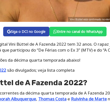
Vini Büttel está confirmado no el
Siga o DCI no Google
Entre no canal do WhatsApp
gital Vini Büttel de A Fazenda 2022 tem 32 anos. O rapaz
á que participou do “De Férias com o Ex 3” (MTV) e do “A 
eões da décima quarta temporada abaixo!
022
são divulgados; veja lista completa
̈ttel de A Fazenda 2022?
concorrentes da décima quarta temporada de A Fazenda 2
orah Albuquerque
,
Thomas Costa
e
Ruivinha de Marte
n