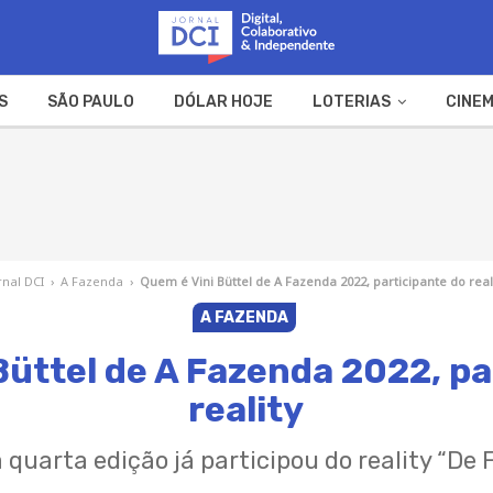
S
SÃO PAULO
DÓLAR HOJE
LOTERIAS
CINEM
A FAZENDA
WEB STORIES
rnal DCI
›
A Fazenda
›
Quem é Vini Büttel de A Fazenda 2022, participante do real
A FAZENDA
Büttel de A Fazenda 2022, pa
reality
quarta edição já participou do reality “De 