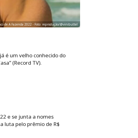
enco de A Fazenda 2022 - Foto: reprodução/@vinibuttel
 já é um velho conhecido do
Casa” (Record TV).
022 e se junta a nomes
a luta pelo prêmio de R$