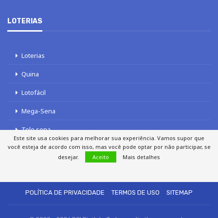
LOTERIAS
Loterias
Quina
Lotofácil
Mega-Sena
Tele sena
Este site usa cookies para melhorar sua experiência. Vamos supor que
você esteja de acordo com isso, mas você pode optar por não participar, se
desejar.
Aceito
Mais detalhes
SOBRE NÓS
AUTORES
FALE COM O JORNAL DCI
POLÍTICA DE PRIVACIDADE
TERMOS DE USO
SITEMAP