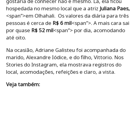
gostaria de conhecer não é mesmo. Lá, ela ficou
hospedada no mesmo local que a atriz
Juliana Paes,
<span”>em Olhahali. Os valores da diária para três
pessoas é cerca de
R$ 6 mil
<span”>. A mais cara sai
por quase
R$ 52 mil
<span”> por dia, acomodando
até oito.
Na ocasião, Adriane Galisteu foi acompanhada do
marido, Alexandre Iódice, e do filho, Vittorio. Nos
Stories do Instagram, ela mostrava registros do
local, acomodações, refeições e claro, a vista.
Veja também: