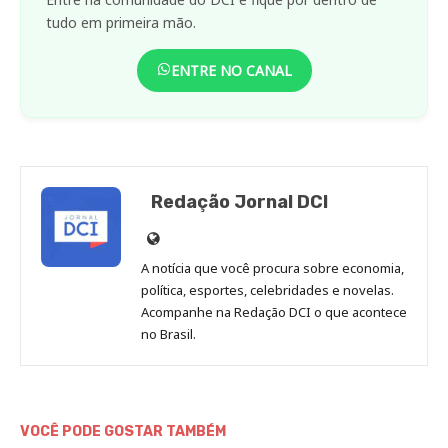
tudo em primeira mão.
ENTRE NO CANAL
Redação Jornal DCI
Site
de
A notícia que você procura sobre economia,
Redação
política, esportes, celebridades e novelas.
Jornal
Acompanhe na Redação DCI o que acontece
no Brasil.
DCI
VOCÊ PODE GOSTAR TAMBÉM