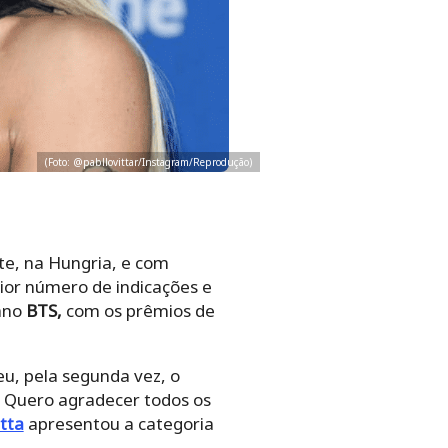
(Foto: @pabllovittar/Instagram/Reprodução)
te, na Hungria, e com
ior número de indicações e
eano
BTS,
com os prêmios de
u, pela segunda vez, o
s. Quero agradecer todos os
tta
apresentou a categoria