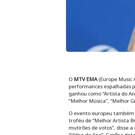
O
MTV EMA
(Europe Music A
performances espalhadas pe
ganhou como “Artista do An
“Melhor Música”, “Melhor Gr
O evento europeu também te
troféu de “Melhor Artista Br
mutirões de votos”, disse a
“Vídeo do Ano”. Confira deta