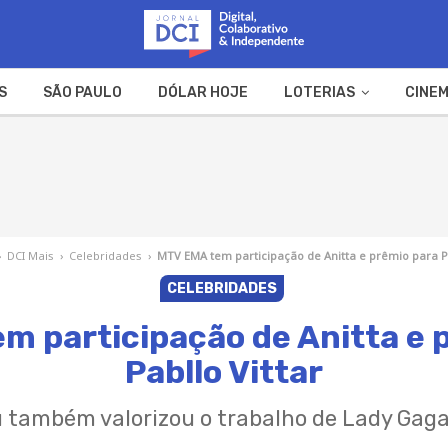
S
SÃO PAULO
DÓLAR HOJE
LOTERIAS
CINEM
A FAZENDA
WEB STORIES
›
DCI Mais
›
Celebridades
›
MTV EMA tem participação de Anitta e prêmio para Pa
CELEBRIDADES
m participação de Anitta e 
Pabllo Vittar
 também valorizou o trabalho de Lady Gaga