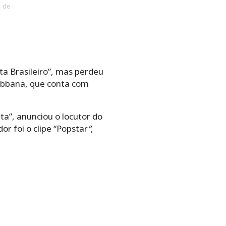
 de
ta Brasileiro”, mas perdeu
Gabbana, que conta com
tta”, anunciou o locutor do
r foi o clipe “Popstar
“
,