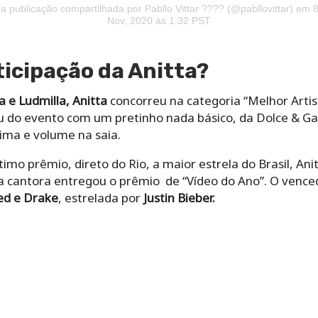
 publicação compartilhada por Pabllo Vittar ???? (@pabllovittar)
em 8
Nov, 2020 às 1:32 PST
ticipação da Anitta?
 e Ludmilla, Anitta
concorreu na categoria “Melhor Artis
pou do evento com um pretinho nada básico, da Dolce & 
ima e volume na saia.
imo prêmio, direto do Rio, a maior estrela do Brasil, Ani
a cantora entregou o prêmio de “Vídeo do Ano”. O vencedo
ed e Drake
, estrelada por
Justin Bieber.