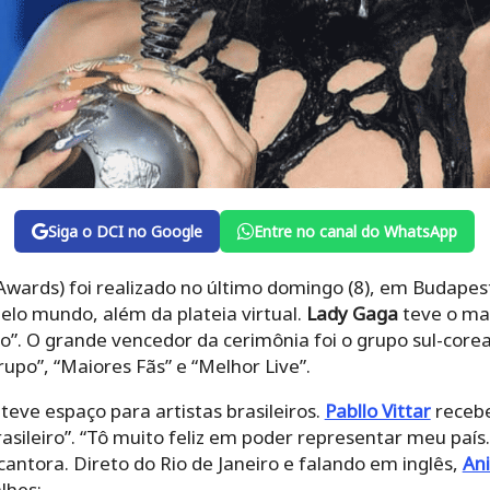
Siga o DCI no Google
Entre no canal do WhatsApp
wards) foi realizado no último domingo (8), em Budapes
lo mundo, além da plateia virtual.
Lady Gaga
teve o ma
o”. O grande vencedor da cerimônia foi o grupo sul-cor
upo”, “Maiores Fãs” e “Melhor Live”.
ve espaço para artistas brasileiros.
Pabllo Vittar
recebe
asileiro”. “Tô muito feliz em poder representar meu paí
 cantora. Direto do Rio de Janeiro e falando em inglês,
Ani
lhes: