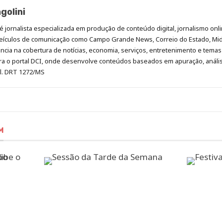
golini
é jornalista especializada em produção de conteúdo digital, jornalismo onli
eículos de comunicação como Campo Grande News, Correio do Estado, Mi
cia na cobertura de notícias, economia, serviços, entretenimento e temas 
era o portal DCI, onde desenvolve conteúdos baseados em apuração, análi
al. DRT 1272/MS
M