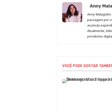
Anny Mala
Anny Malagolini 
passagem por v
acumula experiên
Atualmente, lid
jornalismo digit
VOCÊ PODE GOSTAR TAMBÉ