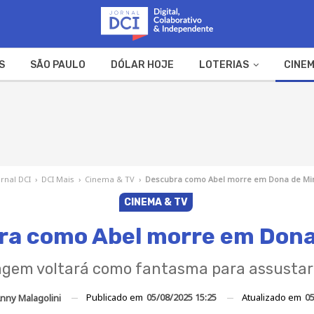
S
SÃO PAULO
DÓLAR HOJE
LOTERIAS
CINEM
A FAZENDA
WEB STORIES
ornal DCI
›
DCI Mais
›
Cinema & TV
›
Descubra como Abel morre em Dona de M
CINEMA & TV
ra como Abel morre em Dona
gem voltará como fantasma para assusta
Publicado em
05/08/2025 15:25
Atualizado em
05
nny Malagolini