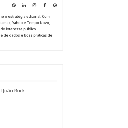
Anny
Anny
Anny
Anny
Site
Malagolini
Malagolini
Malagolini
Malagolini
de
ne e estratégia editorial. Com
no
no
no
no
Anny
diamax, Yahoo e Tempo Novo,
Pinterest
LinkedIn
Instagram
Facebook
Malagolini
de interesse público.
se de dados e boas práticas de