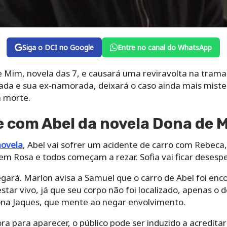
Siga o DCI no Google
Entre no canal do WhatsApp
 Mim, novela das 7, e causará uma reviravolta na trama
ada e sua ex-namorada, deixará o caso ainda mais mister
a morte.
e com Abel da novela Dona de 
novela
, Abel vai sofrer um acidente de carro com Rebeca, 
m Rosa e todos começam a rezar. Sofia vai ficar desesp
hegará. Marlon avisa a Samuel que o carro de Abel foi enc
estar vivo, já que seu corpo não foi localizado, apenas o
iona Jaques, que mente ao negar envolvimento.
a para aparecer, o público pode ser induzido a acredit