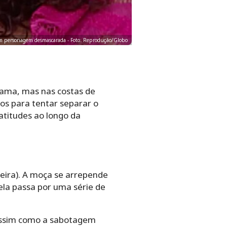
em personagem desmascarada - Foto: Reprodução/Globo
rama, mas nas costas de
nos para tentar separar o
 atitudes ao longo da
reira). A moça se arrepende
ela passa por uma série de
, assim como a sabotagem