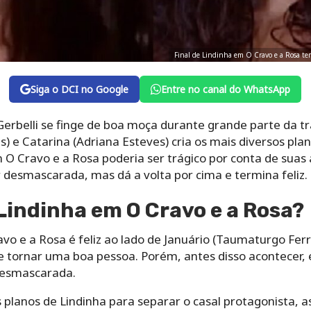
Final de Lindinha em O Cravo e a Rosa t
Siga o DCI no Google
Entre no canal do WhatsApp
rbelli se finge de boa moça durante grande parte da t
) e Catarina (Adriana Esteves) cria os mais diversos pla
em O Cravo e a Rosa poderia ser trágico por conta de suas
 desmascarada, mas dá a volta por cima e termina feliz.
 Lindinha em O Cravo e a Rosa?
avo e a Rosa é feliz ao lado de Januário (Taumaturgo Fer
e tornar uma boa pessoa. Porém, antes disso acontecer, 
desmascarada.
os planos de Lindinha para separar o casal protagonista