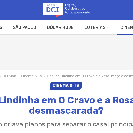
S
SÃO PAULO
DÓLAR HOJE
LOTERIAS
CINEM
A FAZENDA
WEB STORIES
›
DCI Mais
›
Cinema & TV
›
Final de Lindinha em O Cravo e a Rosa: moça é des
CINEMA & TV
 Lindinha em O Cravo e a Ros
desmascarada?
criava planos para separar o casal princip