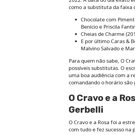
como a substituta da faixa 
Chocolate com Pimenta
Benício e Priscila Fanti
Cheias de Charme (201
E por último Caras & B
Malvino Salvado e Mar
Para quem não sabe, O Crav
possíveis substitutas. O es
uma boa audiência com a ree
comandando o horário são 
O Cravo e a Ros
Gerbelli
O Cravo e a Rosa foi a estre
com tudo e fez sucesso na p