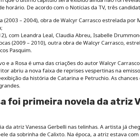
de horário. De acordo com o Notícias da TV, três candida
 (2003 – 2004), obra de Walcyr Carrasco estrelada por 
n;
2), com Leandra Leal, Claudia Abreu, Isabelle Drummond
ocas (2009 – 2010), outra obra de Walcyr Carrasco, estre
cos Pasquim.
o e a Rosa é uma das criações do autor Walcyr Carrasco,
critor abriu a nova faixa de reprises vespertinas na emis
xibição da história de Catarina e Petruchio. As chances
grandes.
a foi primeira novela da atriz
ia da atriz Vanessa Gerbelli nas telinhas. A artista já c
ele da sobrinha de Calixto. Na época, a atriz estava com 