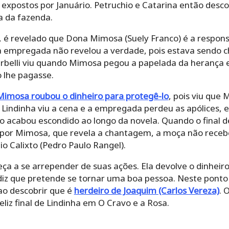
 expostos por Januário. Petruchio e Catarina então desc
sa da fazenda.
, é revelado que Dona Mimosa (Suely Franco) é a respons
 a empregada não revelou a verdade, pois estava sendo 
belli viu quando Mimosa pegou a papelada da herança 
o lhe pagasse.
Mimosa roubou o dinheiro para protegê-lo
, pois viu que 
 Lindinha viu a cena e a empregada perdeu as apólices, 
o acabou escondido ao longo da novela. Quando o final d
 por Mimosa, que revela a chantagem, a moça não recebe
o Calixto (Pedro Paulo Rangel).
eça a se arrepender de suas ações. Ela devolve o dinhe
z que pretende se tornar uma boa pessoa. Neste ponto da
 ao descobrir que é
herdeiro de Joaquim (Carlos Vereza)
. 
eliz final de Lindinha em O Cravo e a Rosa.