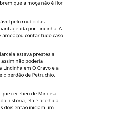
obrem que a moça não é flor
ável pelo roubo das
chantageada por Lindinha. A
e ameaçou contar tudo caso
Marcela estava prestes a
e assim não poderia
e Lindinha em O Cravo e a
 o perdão de Petruchio,
iro que recebeu de Mimosa
 história, ela é acolhida
Os dois então iniciam um