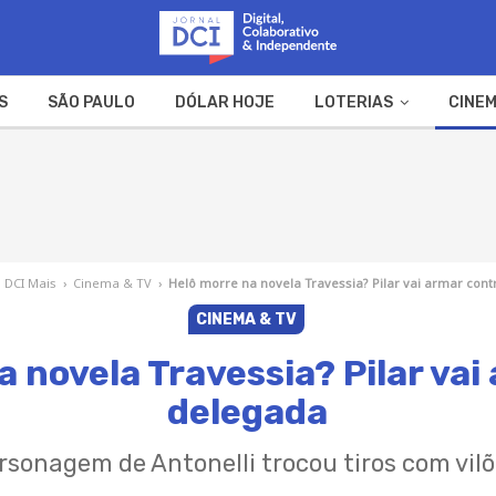
S
SÃO PAULO
DÓLAR HOJE
LOTERIAS
CINEM
A FAZENDA
WEB STORIES
DCI Mais
›
Cinema & TV
›
Helô morre na novela Travessia? Pilar vai armar con
CINEMA & TV
a novela Travessia? Pilar vai
delegada
rsonagem de Antonelli trocou tiros com vilõ