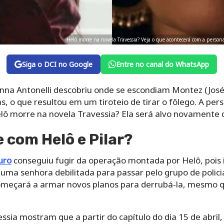
Helô morre na novela Travessia? Veja o que acontecerá com a pers
Siga o DCI no Google
Entre no canal do WhatsApp
anna Antonelli descobriu onde se escondiam Montez (José
, o que resultou em um tiroteio de tirar o fôlego. A p
ô morre na novela Travessia? Ela será alvo novamente de
 com Helô e Pilar?
uro
conseguiu fugir da operação montada por Helô, pois 
 uma senhora debilitada para passar pelo grupo de policia
omeçará a armar novos planos para derrubá-la, mesmo q
sia mostram que a partir do capítulo do dia 15 de abril, 