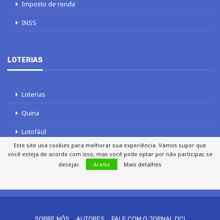
Imposto de renda
INSS
LOTERIAS
Loterias
Quina
Lotofácil
Este site usa cookies para melhorar sua experiência. Vamos supor que
Mega-Sena
você esteja de acordo com isso, mas você pode optar por não participar, se
desejar.
Aceito
Mais detalhes
Tele sena
SOBRE NÓS
AUTORES
FALE COM O JORNAL DCI