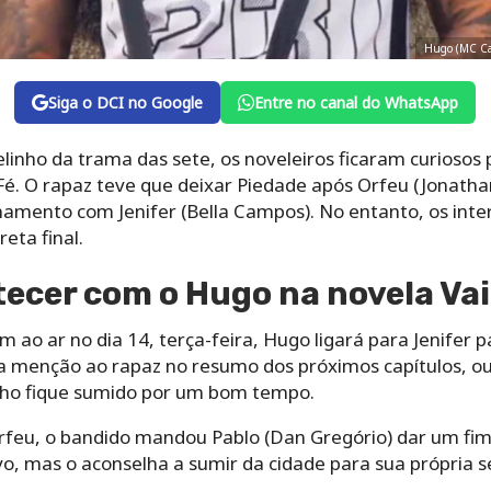
Hugo (MC Cab
Siga o DCI no Google
Entre no canal do WhatsApp
inho da trama das sete, os noveleiros ficaram curiosos 
 Fé. O rapaz teve que deixar Piedade após Orfeu (Jonath
namento com Jenifer (Bella Campos). No entanto, os int
eta final.
tecer com o Hugo na novela Vai
m ao ar no dia 14, terça-feira, Hugo ligará para Jenifer
a menção ao rapaz no resumo dos próximos capítulos, ou 
ho fique sumido por um bom tempo.
rfeu, o bandido mandou Pablo (Dan Gregório) dar um fim 
vo, mas o aconselha a sumir da cidade para sua própria 