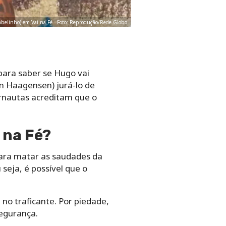
elinho) em Vai na Fé - Foto: Reprodução/Rede Globo
para saber se Hugo vai
an Haagensen) jurá-lo de
ernautas acreditam que o
 na Fé?
 para matar as saudades da
seja, é possível que o
no traficante. Por piedade,
segurança.