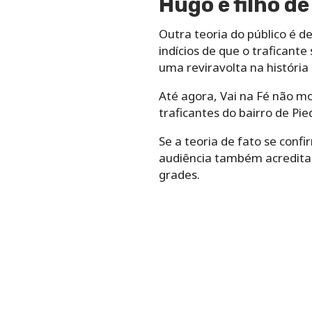
Hugo é filho d
Outra teoria do público é d
indícios de que o traficant
uma reviravolta na história
Até agora, Vai na Fé não mo
traficantes do bairro de Pi
Se a teoria de fato se conf
audiência também acredita q
grades.