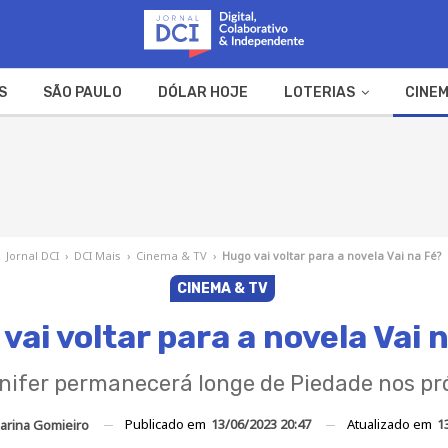
S
SÃO PAULO
DÓLAR HOJE
LOTERIAS
CINEM
A FAZENDA
WEB STORIES
Jornal DCI
›
DCI Mais
›
Cinema & TV
›
Hugo vai voltar para a novela Vai na Fé?
CINEMA & TV
vai voltar para a novela Vai 
ifer permanecerá longe de Piedade nos pr
Publicado em
13/06/2023 20:47
Atualizado em
1
arina Gomieiro