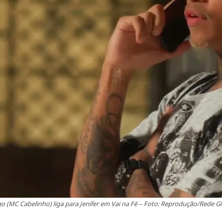
o (MC Cabelinho) liga para Jenifer em Vai na Fé – Foto: Reprodução/Rede G