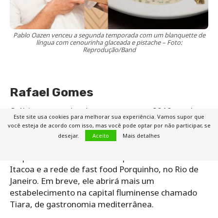
Pablo Oazen venceu a segunda temporada com um blanquette de
língua com cenourinha glaceada e pistache – Foto:
Reprodução/Band
Rafael Gomes
O último vencedor do programa, em 2018, ganhou
Este site usa cookies para melhorar sua experiência. Vamos supor que
os jurados com um pato laqueado com mel e
você esteja de acordo com isso, mas você pode optar por não participar, se
molho de cenoura e cevadinha. Hoje, ele se divide
desejar.
Aceito
Mais detalhes
entre a França e o Brasil, e possui dois
empreendimentos em nosso país: o restaurante
Itacoa e a rede de fast food Porquinho, no Rio de
Janeiro. Em breve, ele abrirá mais um
estabelecimento na capital fluminense chamado
Tiara, de gastronomia mediterrânea.