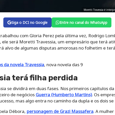
Moretti Travessia é inter
Siga o DCI no Google
Entre no canal do WhatsApp
trabalhou com Gloria Perez pela última vez, Rodrigo Lo
 ele será Moretti Travessia, um empresário que terá ati
será alvo de algumas disputas amorosas no folhetim e te
os da novela Travessia
, nova novela das 9
ia terá filha perdida
ssia se dividirá em duas fases. Nos primeiros capítulos d
ceiro de negócios
Guerra (Humberto Martins)
. Os empre
ucesso, mas algo entra no caminho da dupla e os dois se
a bela Débora,
personagem de Grazi Massafera
. A mulher