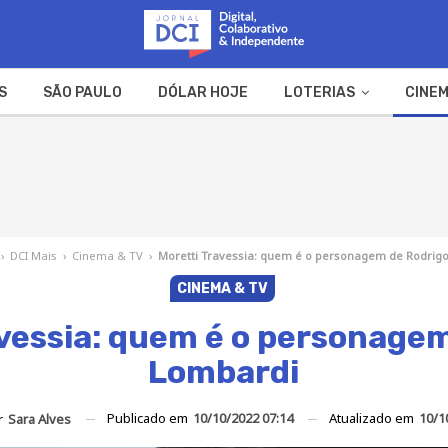
S
SÃO PAULO
DÓLAR HOJE
LOTERIAS
CINEM
A FAZENDA
WEB STORIES
›
DCI Mais
›
Cinema & TV
›
Moretti Travessia: quem é o personagem de Rodrig
CINEMA & TV
vessia: quem é o personage
Lombardi
Publicado em
10/10/2022 07:14
Atualizado em
10/1
r
Sara Alves