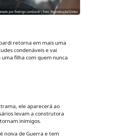
pretado por Rodrigo Lombardi - Foto: Reprodução/Globo
mbardi retorna em mais uma
tudes condenáveis e vai
rá uma filha com quem nunca
a trama, ele aparecerá ao
sários levam a construtora
 tornam inimigos.
 é noiva de Guerra e tem