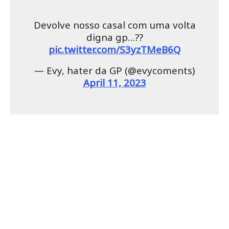
Devolve nosso casal com uma volta
digna gp…?‍?
pic.twitter.com/S3yzTMeB6Q
— Evy, hater da GP (@evycoments)
April 11, 2023