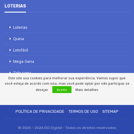
LOTERIAS
Loterias
Quina
Lotofácil
Mega-Sena
Tele sena
Este site usa cookies para melhorar sua experiência. Vamos supor que
você esteja de acordo com isso, mas você pode optar por não participar, se
desejar.
Aceito
Mais detalhes
SOBRE NÓS
AUTORES
FALE COM O JORNAL DCI
POLÍTICA DE PRIVACIDADE
TERMOS DE USO
SITEMAP
© 2020 - 2026 DCI Digital - Todos os direitos reservados