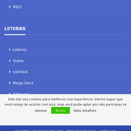
INSS
LOTERIAS
Loterias
Quina
Lotofácil
Mega-Sena
Tele sena
Este site usa cookies para melhorar sua experiência. Vamos supor que
você esteja de acordo com isso, mas você pode optar por não participar, se
desejar.
Aceito
Mais detalhes
SOBRE NÓS
AUTORES
FALE COM O JORNAL DCI