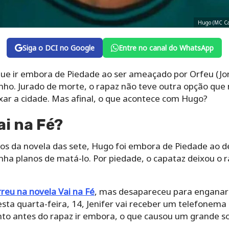
Hugo (MC Cab
Siga o DCI no Google
Entre no canal do WhatsApp
que ir embora de Piedade ao ser ameaçado por Orfeu (J
inho. Jurado de morte, o rapaz não teve outra opção que
ixar a cidade. Mas afinal, o que acontece com Hugo?
ai na Fé?
dos da novela das sete, Hugo foi embora de Piedade ao d
nha planos de matá-lo. Por piedade, o capataz deixou o 
eu na novela Vai na Fé
, mas desapareceu para enganar
esta quarta-feira, 14, Jenifer vai receber um telefonem
to antes do rapaz ir embora, o que causou um grande s