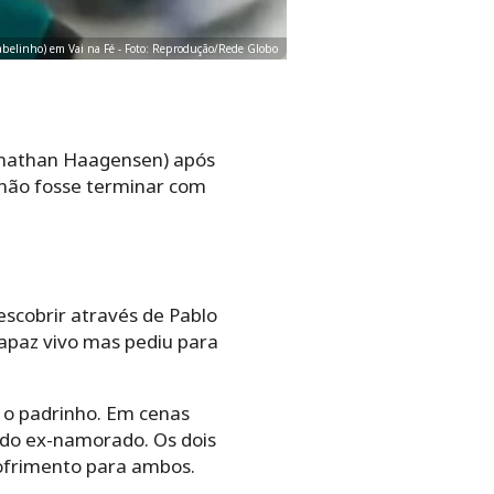
elinho) em Vai na Fé - Foto: Reprodução/Rede Globo
onathan Haagensen) após
 não fosse terminar com
escobrir através de Pablo
rapaz vivo mas pediu para
 o padrinho. Em cenas
a do ex-namorado. Os dois
ofrimento para ambos.