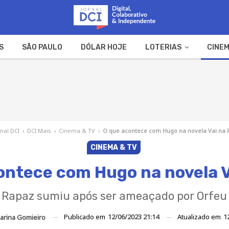
S
SÃO PAULO
DÓLAR HOJE
LOTERIAS
CINEM
A FAZENDA
WEB STORIES
rnal DCI
›
DCI Mais
›
Cinema & TV
›
O que acontece com Hugo na novela Vai na 
CINEMA & TV
ontece com Hugo na novela V
Rapaz sumiu após ser ameaçado por Orfeu
Publicado em
12/06/2023 21:14
Atualizado em
1
arina Gomieiro