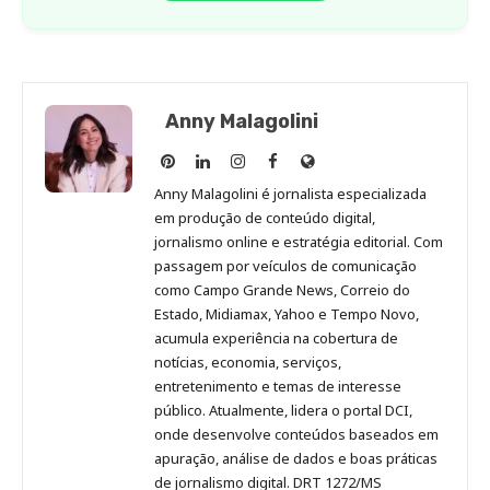
Anny Malagolini
Anny
Anny
Anny
Anny
Site
Malagolini
Malagolini
Malagolini
Malagolini
de
Anny Malagolini é jornalista especializada
no
no
no
no
Anny
em produção de conteúdo digital,
Pinterest
LinkedIn
Instagram
Facebook
Malagolini
jornalismo online e estratégia editorial. Com
passagem por veículos de comunicação
como Campo Grande News, Correio do
Estado, Midiamax, Yahoo e Tempo Novo,
acumula experiência na cobertura de
notícias, economia, serviços,
entretenimento e temas de interesse
público. Atualmente, lidera o portal DCI,
onde desenvolve conteúdos baseados em
apuração, análise de dados e boas práticas
de jornalismo digital. DRT 1272/MS