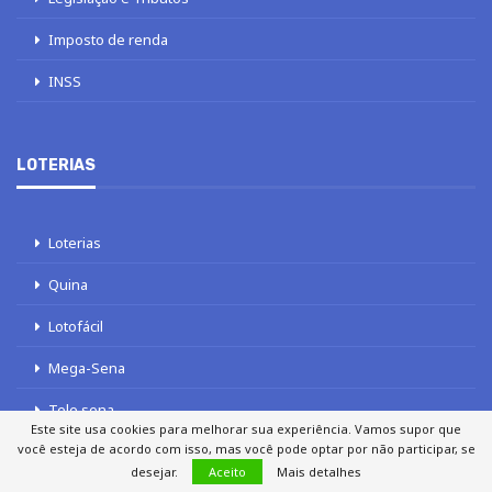
Imposto de renda
INSS
LOTERIAS
Loterias
Quina
Lotofácil
Mega-Sena
Tele sena
Este site usa cookies para melhorar sua experiência. Vamos supor que
você esteja de acordo com isso, mas você pode optar por não participar, se
desejar.
Aceito
Mais detalhes