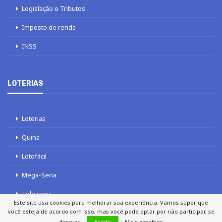
Legislação e Tributos
Imposto de renda
INSS
LOTERIAS
Loterias
Quina
Lotofácil
Mega-Sena
Tele sena
Este site usa cookies para melhorar sua experiência. Vamos supor que
você esteja de acordo com isso, mas você pode optar por não participar, se
desejar.
Aceito
Mais detalhes