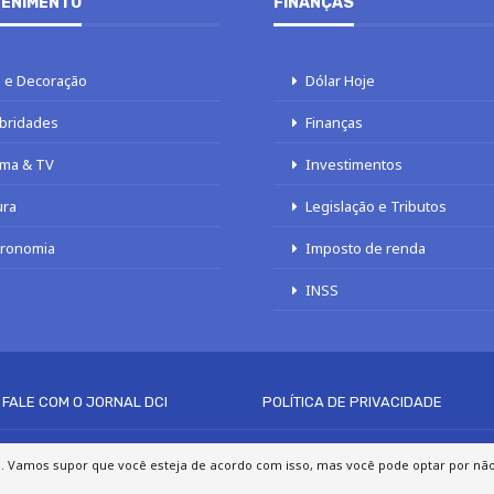
ENIMENTO
FINANÇAS
 e Decoração
Dólar Hoje
bridades
Finanças
ma & TV
Investimentos
ura
Legislação e Tributos
tronomia
Imposto de renda
INSS
FALE COM O JORNAL DCI
POLÍTICA DE PRIVACIDADE
© 2020 - 2026 DCI Digital - Todos os direitos reservados
a. Vamos supor que você esteja de acordo com isso, mas você pode optar por não p