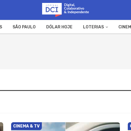
S
SÃO PAULO
DÓLAR HOJE
LOTERIAS
CINEM
A FAZENDA
WEB STORIES
CINEMA & TV