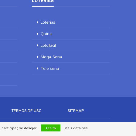
LOTERIAS
Loterias
Quina
Lotofácil
Mega-Sena
Tele sena
TERMOS DE USO
SITEMAP
articipar, se desejar.
Aceito
Mais detalhes