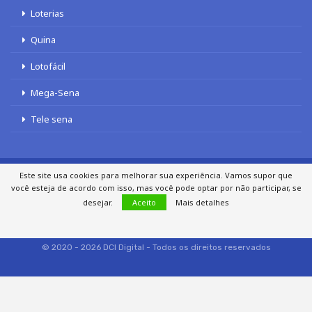
Loterias
Quina
Lotofácil
Mega-Sena
Tele sena
Este site usa cookies para melhorar sua experiência. Vamos supor que
você esteja de acordo com isso, mas você pode optar por não participar, se
SOBRE NÓS
AUTORES
FALE COM O JORNAL DCI
desejar.
Aceito
Mais detalhes
POLÍTICA DE PRIVACIDADE
TERMOS DE USO
SITEMAP
© 2020 - 2026 DCI Digital - Todos os direitos reservados