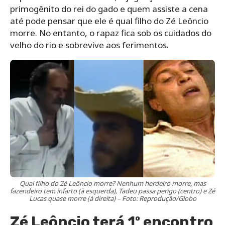
primogênito do rei do gado e quem assiste a cena
até pode pensar que ele é qual filho do Zé Leôncio
morre. No entanto, o rapaz fica sob os cuidados do
velho do rio e sobrevive aos ferimentos.
Qual filho do Zé Leôncio morre? Nenhum herdeiro morre, mas
fazendeiro tem infarto (à esquerda), Tadeu passa perigo (centro) e Zé
Lucas quase morre (à direita) – Foto: Reprodução/Globo
Zé Leôncio terá 1º encontro