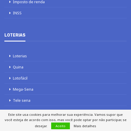
Imposto de renda
INSS
LOTERIAS
Loterias
Quina
Lotofácil
Mega-Sena
Tele sena
Este site usa cookies para melhorar sua experiência. Vamos supor que
você esteja de acordo com isso, mas você pode optar por não participar, se
desejar.
Aceito
Mais detalhes
SOBRE NÓS
AUTORES
FALE COM O JORNAL DCI