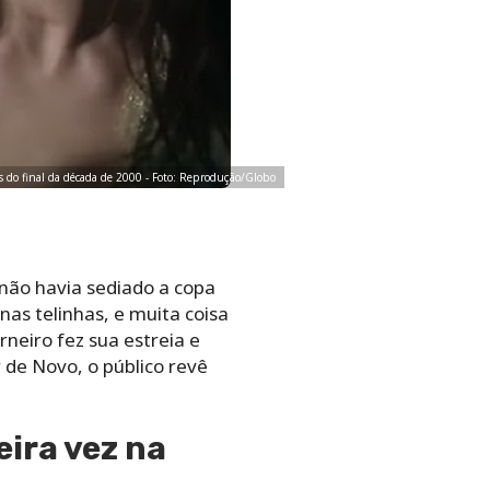
es do final da década de 2000 - Foto: Reprodução/Globo
 não havia sediado a copa
nas telinhas, e muita coisa
neiro fez sua estreia e
 de Novo, o público revê
ira vez na