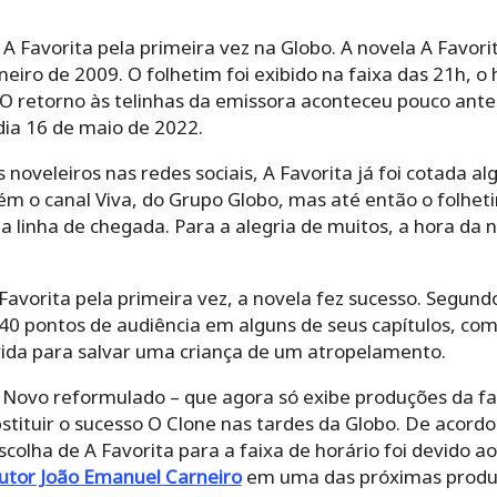
 Favorita pela primeira vez na Globo. A novela A Favori
eiro de 2009. O folhetim foi exibido na faixa das 21h, o 
. O retorno às telinhas da emissora aconteceu pouco ant
dia 16 de maio de 2022.
noveleiros nas redes sociais, A Favorita já foi cotada a
ém o canal Viva, do Grupo Globo, mas até então o folhe
 linha de chegada. Para a alegria de muitos, a hora da no
vorita pela primeira vez, a novela fez sucesso. Segundo
 40 pontos de audiência em alguns de seus capítulos, co
 vida para salvar uma criança de um atropelamento.
Novo reformulado – que agora só exibe produções da fai
tituir o sucesso O Clone nas tardes da Globo. De acordo
scolha de A Favorita para a faixa de horário foi devido 
utor João Emanuel Carneiro
em uma das próximas produçõ