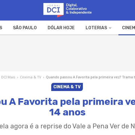
S
SÃO PAULO
DÓLAR HOJE
LOTERIAS
CINEM
A FAZENDA
WEB STORIES
DCI Mais
›
Cinema & TV
›
Quando passou A Favorita pela primeira vez? Trama 
CINEMA & TV
 A Favorita pela primeira 
14 anos
la agora é a reprise do Vale a Pena Ver de 