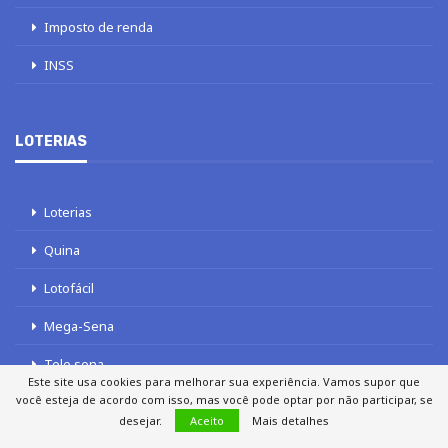
Imposto de renda
INSS
LOTERIAS
Loterias
Quina
Lotofácil
Mega-Sena
Tele sena
Este site usa cookies para melhorar sua experiência. Vamos supor que
você esteja de acordo com isso, mas você pode optar por não participar, se
desejar.
Aceito
Mais detalhes