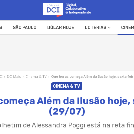
S
SÃO PAULO
DÓLAR HOJE
LOTERIAS
CINEM
A FAZENDA
WEB STORIES
CI
›
DCI Mais
›
Cinema & TV
›
Que horas começa Além da Ilusão hoje, sexta-feira
CINEMA & TV
começa Além da Ilusão hoje, 
(29/07)
olhetim de Alessandra Poggi está na reta fin