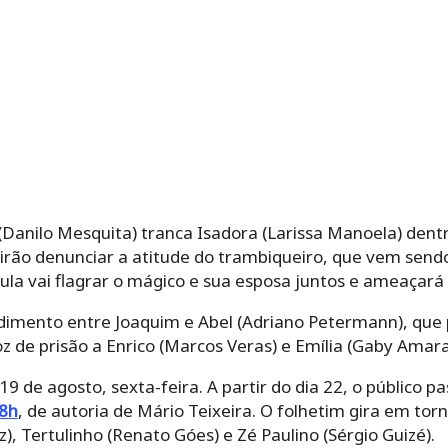
(Danilo Mesquita) tranca Isadora (Larissa Manoela) dent
 irão denunciar a atitude do trambiqueiro, que vem send
ula vai flagrar o mágico e sua esposa juntos e ameaçará o
imento entre Joaquim e Abel (Adriano Petermann), que 
oz de prisão a Enrico (Marcos Veras) e Emília (Gaby Amara
9 de agosto, sexta-feira. A partir do dia 22, o público
18h
, de autoria de Mário Teixeira. O folhetim gira em to
), Tertulinho (Renato Góes) e Zé Paulino (Sérgio Guizé).