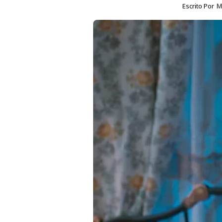
Escrito Por
M