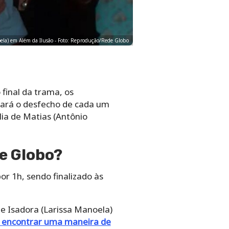
anoela) em Além da Ilusão - Foto: Reprodução/Rede Globo
final da trama, os
ará o desfecho de cada um
lia de Matias (Antônio
e Globo?
por 1h, sendo finalizado às
e Isadora (Larissa Manoela)
 encontrar uma maneira de