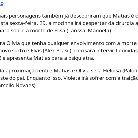
co
.
emais personagens também já descobriram que Matias é o p
sta sexta-feira, 29, a mocinha irá despertar da cirurgia
nará sobre a morte de Elisa (Larissa Manoela).
ara Olívia que tenha qualquer envolvimento com a morte
ovo surto e Elias (Alex Brasil) precisará intervir. Leônida
es) e apresenta Matias para a psiquiatra.
a aproximação entre Matias e Olívia será Heloísa (Palom
aste do pai. Enquanto isso, Violeta irá sofrer com a traiç
rcello Novaes).