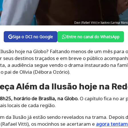
Davi (Rafael Vitti) e Isadora (Larissa M
Siga o DCI no Google
Entre no canal do WhatsApp
lusão hoje na Globo? Faltando menos de um mês para o 
 seus destinos traçados e em breve o público acompanh
xta, a audiência segue vendo o drama instaurado na famí
 o pai de Olívia (Débora Ozório).
ça Além da Ilusão hoje na Red
h25, horário de Brasília, na Globo.
O capítulo fica no ar 
is locais de cada região.
m da Ilusão já estão sendo revelados na trama. Depois d
 (Rafael Vitti), os mocinhos se acertaram e
agora tentam