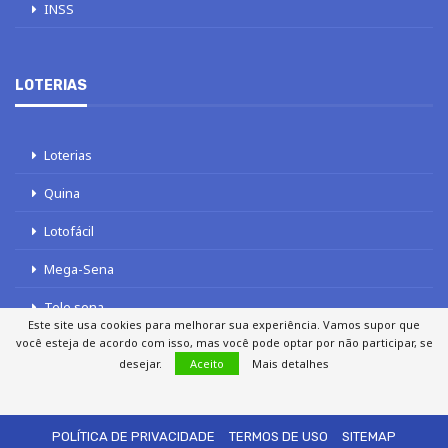
INSS
LOTERIAS
Loterias
Quina
Lotofácil
Mega-Sena
Tele sena
Este site usa cookies para melhorar sua experiência. Vamos supor que
você esteja de acordo com isso, mas você pode optar por não participar, se
desejar.
Aceito
Mais detalhes
SOBRE NÓS
AUTORES
FALE COM O JORNAL DCI
POLÍTICA DE PRIVACIDADE
TERMOS DE USO
SITEMAP