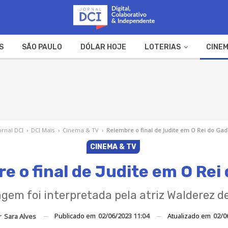
S
SÃO PAULO
DÓLAR HOJE
LOTERIAS
CINEM
A FAZENDA
WEB STORIES
ornal DCI
›
DCI Mais
›
Cinema & TV
›
Relembre o final de Judite em O Rei do Ga
CINEMA & TV
e o final de Judite em O Rei
gem foi interpretada pela atriz Walderez de
Publicado em
02/06/2023 11:04
Atualizado em
02/0
r
Sara Alves