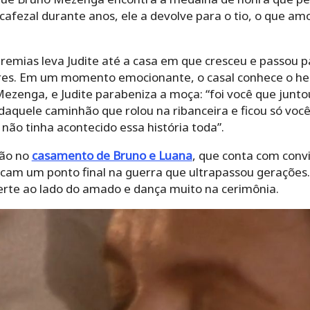
afezal durante anos, ele a devolve para o tio, o que am
eremias leva Judite até a casa em que cresceu e passou 
s. Em um momento emocionante, o casal conhece o her
Mezenga, e Judite parabeniza a moça: “foi você que junt
aquele caminhão que rolou na ribanceira e ficou só você
 não tinha acontecido essa história toda”.
são no
casamento de Bruno e Luana
, que conta com conv
olocam um ponto final na guerra que ultrapassou geraçõe
rte ao lado do amado e dança muito na cerimônia.