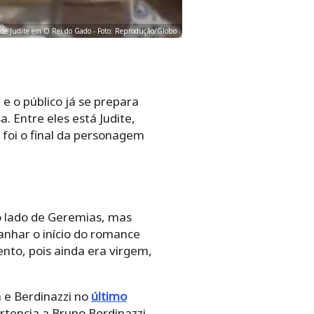
l de Judite em O Rei do Gado - Foto: Reprodução/Globo
 e o público já se prepara
 Entre eles está Judite,
foi o final da personagem
ao lado de Geremias, mas
anhar o início do romance
nto, pois ainda era virgem,
 e Berdinazzi no
último
tencia a Bruno Berdinazzi