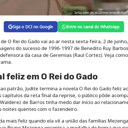
Saiba como são as últimas cenas do fina
Siga o DCI no Google
Entre no canal do WhatsApp
 de O Rei do Gado vai ao ar nesta sexta-feira, 2 de junho,
nagens do sucesso de 1996-1997 de Benedito Ruy Barbosa.
defensora da casa de Geremias (Raul Cortez). Veja como 
rama.
l feliz em O Rei do Gado
ao patrão, Judite termina a novela O Rei do Gado feliz 
capítulos da reta final da reprise, o público pôde acomp
Walderez de Barros tinha medo dar início ao relacioname
u noites quentes com o fazendeiro.
a mais feliz quando ela vê a união das famílias Mezenga
que Bruno Mezenga encontra a medalha de honra que per