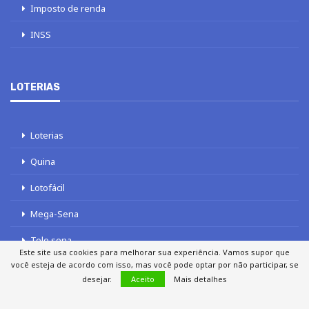
Imposto de renda
INSS
LOTERIAS
Loterias
Quina
Lotofácil
Mega-Sena
Tele sena
Este site usa cookies para melhorar sua experiência. Vamos supor que
você esteja de acordo com isso, mas você pode optar por não participar, se
desejar.
Aceito
Mais detalhes