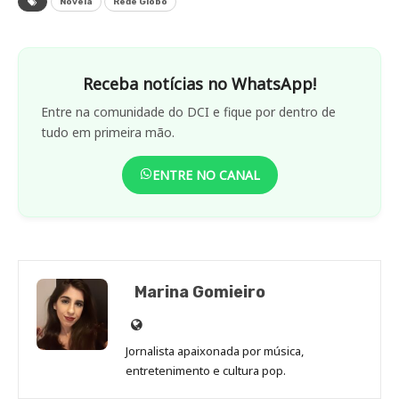
Novela
Rede Globo
Receba notícias no WhatsApp!
Entre na comunidade do DCI e fique por dentro de
tudo em primeira mão.
ENTRE NO CANAL
Marina Gomieiro
Site
de
Jornalista apaixonada por música,
Marina
entretenimento e cultura pop.
Gomieiro