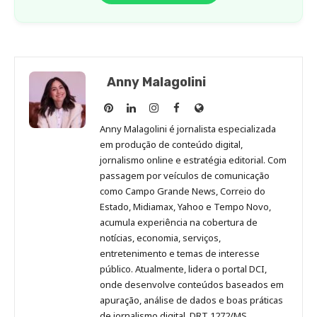
Anny Malagolini
Anny
Anny
Anny
Anny
Site
Malagolini
Malagolini
Malagolini
Malagolini
de
Anny Malagolini é jornalista especializada
no
no
no
no
Anny
em produção de conteúdo digital,
Pinterest
LinkedIn
Instagram
Facebook
Malagolini
jornalismo online e estratégia editorial. Com
passagem por veículos de comunicação
como Campo Grande News, Correio do
Estado, Midiamax, Yahoo e Tempo Novo,
acumula experiência na cobertura de
notícias, economia, serviços,
entretenimento e temas de interesse
público. Atualmente, lidera o portal DCI,
onde desenvolve conteúdos baseados em
apuração, análise de dados e boas práticas
de jornalismo digital. DRT 1272/MS