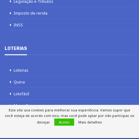
Legislação e Tributos
Imposto de renda
INSS
LOTERIAS
Loterias
Quina
Lotofácil
Mega-Sena
Este site usa cookies para melhorar sua experiência. Vamos supor que
você esteja de acordo com isso, mas você pode optar por não participar, se
Tele sena
desejar.
Aceito
Mais detalhes