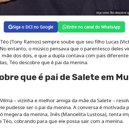
Veja como Téo descobre 
Siga o DCI no Google
Entre no canal do WhatsApp
éo (Tony Ramos) sempre soube que seu filho Lucas (Vict
 No entanto, o músico pensava que o parentesco deles v
 mãe dos dois, e que a dupla contava com pais diferente
das, Téo descobre que é pai da menina.
bre que é pai de Salete em Mu
Vilma – vizinha e melhor amiga da mãe da Salete – resol
le pudesse ser o pai da menina. A conversa é motivada p
vó megera da menina, Inês (Manoelita Lustosa), tenta im
e Téo, cobrando para que ele possa sair com a menina.