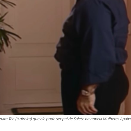
para Téo (à direita) que ele pode ser pai de Salete na novela Mulheres Apa