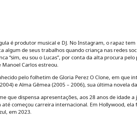
gula é produtor musical e DJ. No Instagram, o rapaz tem
ta algum de seus trabalhos quando criança nas redes soci
nca “sim, eu sou o Lucas”, por conta da alta procura pelo 
e Manoel Carlos estreou.
ecido pelo folhetim de Gloria Perez O Clone, em que int
004) e Alma Gêmea (2005 – 2006), sua última novela da 
e que dispensa apresentações, aos 28 anos de idade a 
á até começou carreira internacional. Em Hollywood, ela
zul, em 2023.