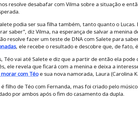
s resolve desabafar com Vilma sobre a situação e entã
sperada.
lete podia ser sua filha também, tanto quanto o Lucas. 
rar saber”, diz Vilma, na esperança de salvar a menina 
ntão resolve fazer um teste de DNA com Salete para sabe
xonadas
, ele recebe o resultado e descobre que, de fato, é
éo vai até Salete e diz que a partir de então ela pode 
ês, ele revela que ficará com a menina e deixa a intere
i morar com Téo
e sua nova namorada, Laura (Carolina Ka
 é filho de Téo com Fernanda, mas foi criado pelo músic
uidado por ambos após o fim do casamento da dupla.