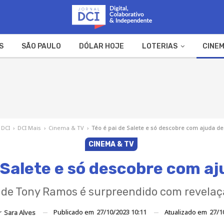
S
SÃO PAULO
DÓLAR HOJE
LOTERIAS
CINEM
A FAZENDA
WEB STORIES
 DCI
›
DCI Mais
›
Cinema & TV
›
Téo é pai de Salete e só descobre com ajuda de
CINEMA & TV
e Salete e só descobre com aj
de Tony Ramos é surpreendido com revelaçã
Publicado em
27/10/2023 10:11
Atualizado em
27/1
r
Sara Alves