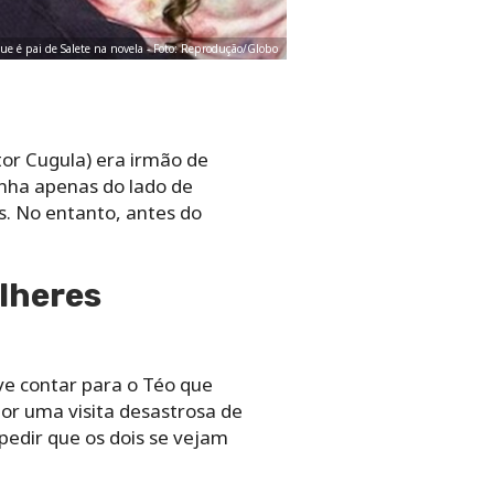
que é pai de Salete na novela - Foto: Reprodução/Globo
or Cugula) era irmão de
inha apenas do lado de
s. No entanto, antes do
lheres
ve contar para o Téo que
or uma visita desastrosa de
pedir que os dois se vejam