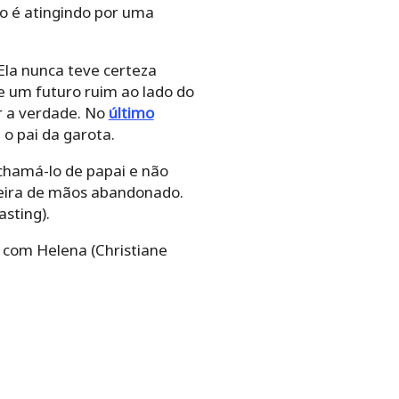
o é atingindo por uma
Ela nunca teve certeza
de um futuro ruim ao lado do
r a verdade. No
último
 o pai da garota.
chamá-lo de papai e não
sseira de mãos abandonado.
sting).
o com Helena (Christiane