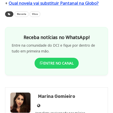
+
Qual novela vai substituir Pantanal na Globo?
Novela
Viva
Receba notícias no WhatsApp!
Entre na comunidade do DCI e fique por dentro de
tudo em primeira mão.
ENTRE NO CANAL
Marina Gomieiro
Site
de
Jornalista apaixonada por música,