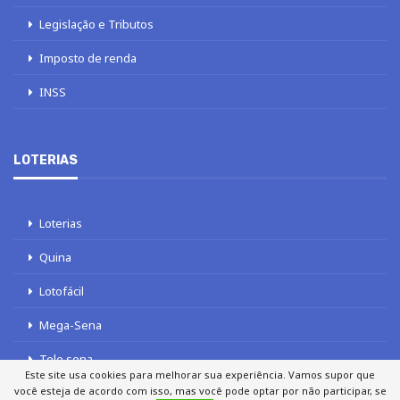
Legislação e Tributos
Imposto de renda
INSS
LOTERIAS
Loterias
Quina
Lotofácil
Mega-Sena
Tele sena
Este site usa cookies para melhorar sua experiência. Vamos supor que
você esteja de acordo com isso, mas você pode optar por não participar, se