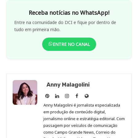
Receba notícias no WhatsApp!
Entre na comunidade do DCI e fique por dentro de
tudo em primeira mão.
ENTRE NO CANAL
Anny Malagolini
Anny
Anny
Anny
Anny
Site
Malagolini
Malagolini
Malagolini
Malagolini
de
Anny Malagolini é jornalista especializada
no
no
no
no
Anny
em produção de conteúdo digital,
Pinterest
LinkedIn
Instagram
Facebook
Malagolini
jornalismo online e estratégia editorial. Com
passagem por veículos de comunicação
como Campo Grande News, Correio do