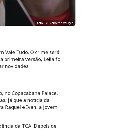
Foto: TV Globo/reprodução
m Vale Tudo. O crime será
 primeira versão, Leila foi
ar novidades.
o, no Copacabana Palace,
s, já que a notícia da
ra Raquel e Ivan, a jovem
dência da TCA. Depois de