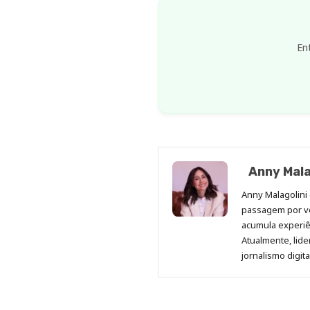
En
Anny Mala
Anny Malagolini 
passagem por v
acumula experiên
Atualmente, lid
jornalismo digit