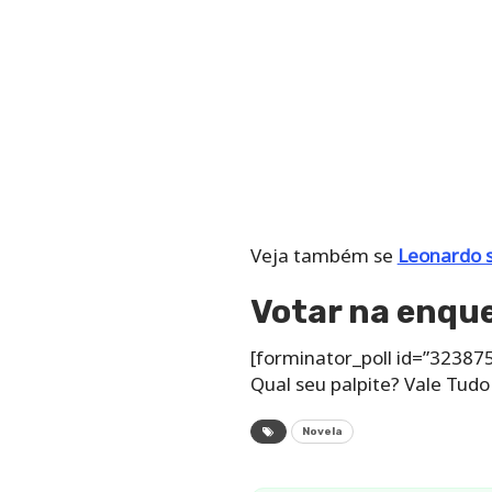
Veja também se
Leonardo 
Votar na enqu
[forminator_poll id=”323875
Qual seu palpite? Vale Tudo
Novela