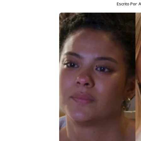
Escrito Por
A