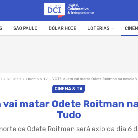
S
SÃO PAULO
DÓLAR HOJE
LOTERIAS
CINEM
A FAZENDA
WEB STORIES
CI
›
DCI Mais
›
Cinema & TV
›
VOTE: quem vai matar Odete Roitman na novela V
CINEMA & TV
vai matar Odete Roitman na
Tudo
orte de Odete Roitman será exibida dia 6 