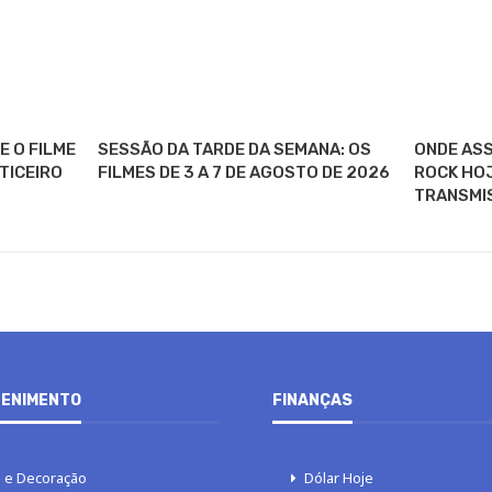
E O FILME
SESSÃO DA TARDE DA SEMANA: OS
ONDE ASS
TICEIRO
FILMES DE 3 A 7 DE AGOSTO DE 2026
ROCK HOJ
TRANSMI
ENIMENTO
FINANÇAS
 e Decoração
Dólar Hoje