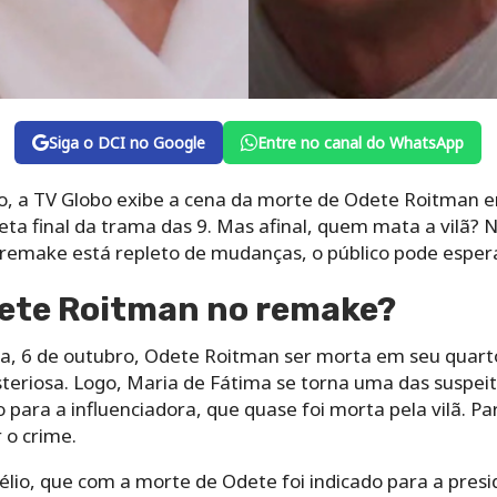
Siga o DCI no Google
Entre no canal do WhatsApp
o, a TV Globo exibe a cena da morte de Odete Roitman e
ta final da trama das 9. Mas afinal, quem mata a vilã? Na
remake está repleto de mudanças, o público pode esper
ete Roitman no remake?
ra, 6 de outubro, Odete Roitman ser morta em seu quart
teriosa. Logo, Maria de Fátima se torna uma das suspeita
para a influenciadora, que quase foi morta pela vilã. Pa
 o crime.
lio, que com a morte de Odete foi indicado para a presi