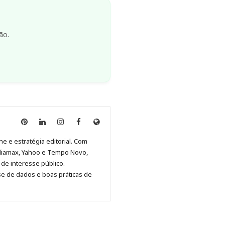
ão.
Anny
Anny
Anny
Anny
Site
Malagolini
Malagolini
Malagolini
Malagolini
de
ne e estratégia editorial. Com
no
no
no
no
Anny
diamax, Yahoo e Tempo Novo,
Pinterest
LinkedIn
Instagram
Facebook
Malagolini
de interesse público.
se de dados e boas práticas de