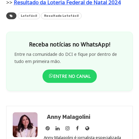
>>
Resultado da Loteria Federal de Natal 2024
Lotofácil
Resultado Lotofácil
Receba notícias no WhatsApp!
Entre na comunidade do DCI e fique por dentro de
tudo em primeira mão.
ENTRE NO CANAL
Anny Malagolini
Anny
Anny
Anny
Anny
Site
Malagolini
Malagolini
Malagolini
Malagolini
de
Anny Malagolini é jornalista especializada