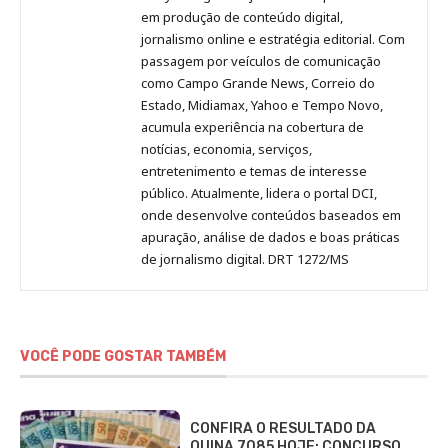
no
no
no
no
Anny
em produção de conteúdo digital,
Pinterest
LinkedIn
Instagram
Facebook
Malagolini
jornalismo online e estratégia editorial. Com
passagem por veículos de comunicação
como Campo Grande News, Correio do
Estado, Midiamax, Yahoo e Tempo Novo,
acumula experiência na cobertura de
notícias, economia, serviços,
entretenimento e temas de interesse
público. Atualmente, lidera o portal DCI,
onde desenvolve conteúdos baseados em
apuração, análise de dados e boas práticas
de jornalismo digital. DRT 1272/MS
VOCÊ PODE GOSTAR TAMBÉM
CONFIRA O RESULTADO DA
QUINA 7085 HOJE: CONCURSO