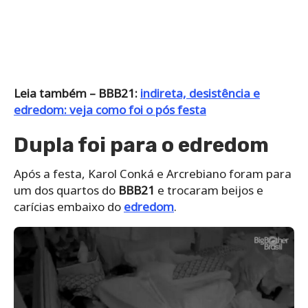
Leia também – BBB21:
indireta, desistência e
edredom: veja como foi o pós festa
Dupla foi para o edredom
Após a festa, Karol Conká e Arcrebiano foram para
um dos quartos do
BBB21
e trocaram beijos e
carícias embaixo do
edredom
.