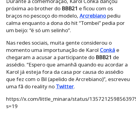
Durante a comemoração, Karol Conká dançou
próxima ao brother do
BBB21
e ficou com os
braços no pescoço do modelo,
Arcrebiano
pediu
calma enquanto a dona do hit “Tombei” pedia por
um beijo: “é só um selinho”.
Nas redes sociais, muita gente considerou o
momento uma importunação de Karol
Conká
e
chegaram a acusar a participante do
BBB21
de
assédio. “Espero que amanhã quando eu acordar a
Karol já esteja fora da casa por causa do assédio
que fez com o Bil (apelido de Arcrebiano)”, escreveu
uma fã do reality no
Twitter
.
https://x.com/little_minara/status/13572125985639
s=19