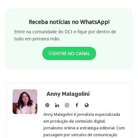
Receba notícias no WhatsApp!
Entre na comunidade do DCI e fique por dentro de
tudo em primeira mão.
ENTRE NO CANAL
Anny Malagolini
Anny
Anny
Anny
Anny
Site
Malagolini
Malagolini
Malagolini
Malagolini
de
Anny Malagolini é jornalista especializada
no
no
no
no
Anny
em produção de conteúdo digital,
Pinterest
LinkedIn
Instagram
Facebook
Malagolini
jornalismo online e estratégia editorial. Com
passagem por veículos de comunicação