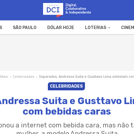
S
SÃO PAULO
DÓLAR HOJE
LOTERIAS
CINEM
A FAZENDA
WEB STORIES
 Mais
›
Celebridades
›
Separados, Andressa Suita e Gusttavo Lima ostestam co
CELEBRIDADES
Andressa Suita e Gusttavo L
com bebidas caras
onou a internet com bebida cara, mas não 
mulher, a modelo Andressa Suita