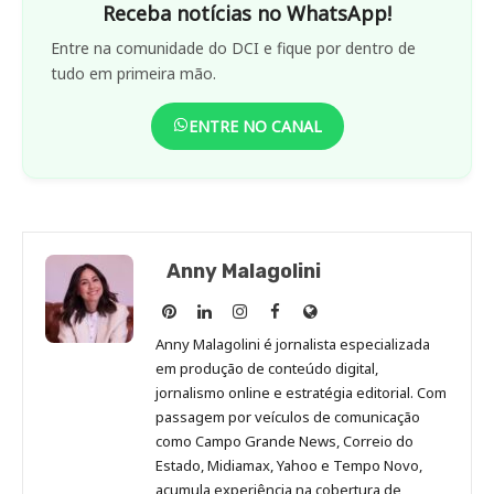
Receba notícias no WhatsApp!
Entre na comunidade do DCI e fique por dentro de
tudo em primeira mão.
ENTRE NO CANAL
Anny Malagolini
Anny
Anny
Anny
Anny
Site
Malagolini
Malagolini
Malagolini
Malagolini
de
Anny Malagolini é jornalista especializada
no
no
no
no
Anny
em produção de conteúdo digital,
Pinterest
LinkedIn
Instagram
Facebook
Malagolini
jornalismo online e estratégia editorial. Com
passagem por veículos de comunicação
como Campo Grande News, Correio do
Estado, Midiamax, Yahoo e Tempo Novo,
acumula experiência na cobertura de