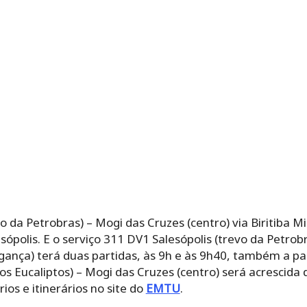
vo da Petrobras) – Mogi das Cruzes (centro) via Biritiba 
sópolis. E o serviço 311 DV1 Salesópolis (trevo da Petrob
agança) terá duas partidas, às 9h e às 9h40, também a par
os Eucaliptos) – Mogi das Cruzes (centro) será acrescida 
ios e itinerários no site do
EMTU
.