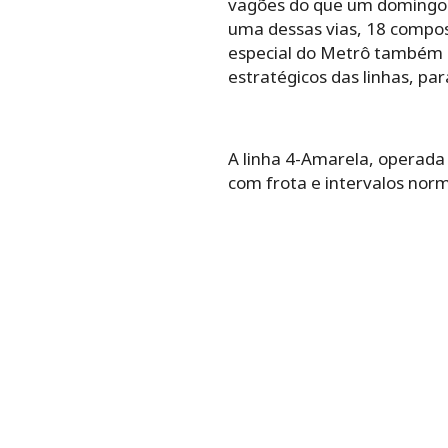
vagões do que um domingo n
uma dessas vias, 18 compos
especial do Metrô também c
estratégicos das linhas, p
A linha 4-Amarela, operada 
com frota e intervalos nor