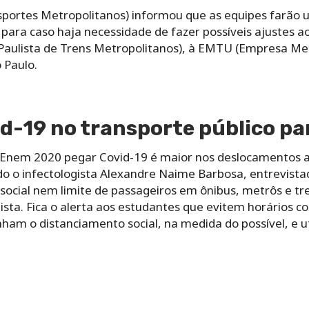
nsportes Metropolitanos) informou que as equipes farã
para caso haja necessidade de fazer possíveis ajustes ao
aulista de Trens Metropolitanos), à EMTU (Empresa Me
 Paulo.
d-19 no transporte público pa
 Enem 2020 pegar Covid-19 é maior nos deslocamentos at
o o infectologista Alexandre Naime Barbosa, entrevista
ocial nem limite de passageiros em ônibus, metrôs e tr
gista. Fica o alerta aos estudantes que evitem horários c
m o distanciamento social, na medida do possível, e ut