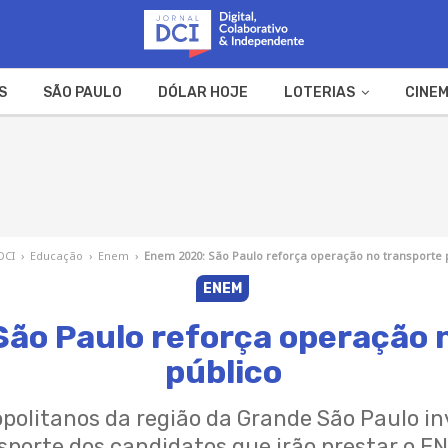
S
SÃO PAULO
DÓLAR HOJE
LOTERIAS
CINEM
A FAZENDA
WEB STORIES
DCI
›
Educação
›
Enem
›
Enem 2020: São Paulo reforça operação no transporte 
ENEM
ão Paulo reforça operação 
público
politanos da região da Grande São Paulo i
nsporte dos candidatos que irão prestar o E