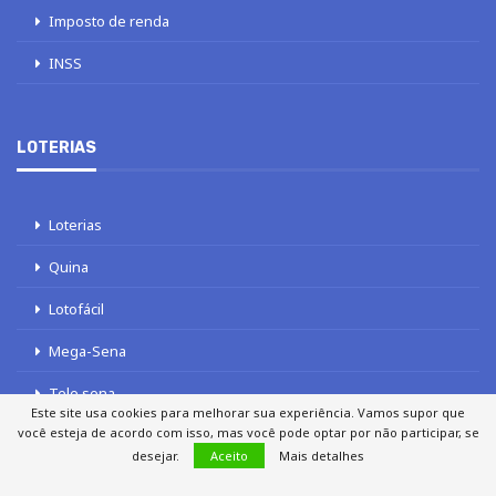
Imposto de renda
INSS
LOTERIAS
Loterias
Quina
Lotofácil
Mega-Sena
Tele sena
Este site usa cookies para melhorar sua experiência. Vamos supor que
você esteja de acordo com isso, mas você pode optar por não participar, se
desejar.
Aceito
Mais detalhes