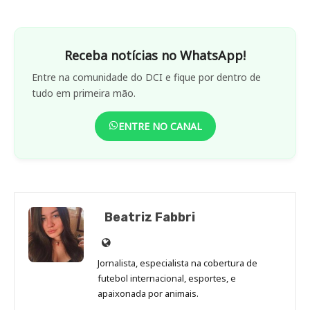
Receba notícias no WhatsApp!
Entre na comunidade do DCI e fique por dentro de
tudo em primeira mão.
ENTRE NO CANAL
Beatriz Fabbri
Site
de
Jornalista, especialista na cobertura de
Beatriz
futebol internacional, esportes, e
Fabbri
apaixonada por animais.