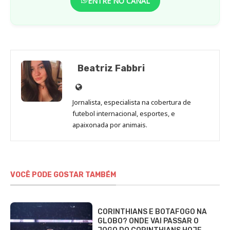
ENTRE NO CANAL
Beatriz Fabbri
Site
de
Jornalista, especialista na cobertura de
Beatriz
futebol internacional, esportes, e
Fabbri
apaixonada por animais.
VOCÊ PODE GOSTAR TAMBÉM
CORINTHIANS E BOTAFOGO NA
GLOBO? ONDE VAI PASSAR O