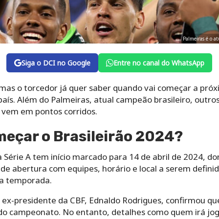
Palmeiras é o a
Siga o DCI no Google
Entre no canal do WhatsApp
 mas o torcedor já quer saber quando vai começar a pr
ís. Além do Palmeiras, atual campeão brasileiro, outros
e vem em pontos corridos.
eçar o Brasileirão 2024?
Série A tem início marcado para 14 de abril de 2024, do
 de abertura com equipes, horário e local a serem definid
a temporada.
 o ex-presidente da CBF, Ednaldo Rodrigues, confirmou q
o do campeonato. No entanto, detalhes como quem irá jog