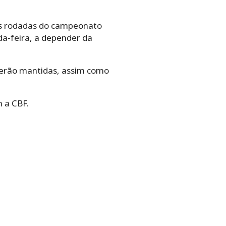
 As rodadas do campeonato
da-feira, a depender da
serão mantidas, assim como
 a CBF.