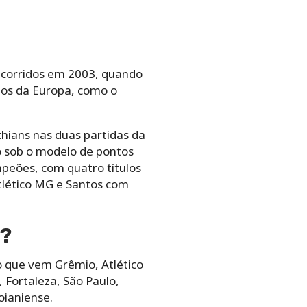
s corridos em 2003, quando
tos da Europa, como o
hians nas duas partidas da
ão sob o modelo de pontos
mpeões, com quatro títulos
tlético MG e Santos com
o?
 que vem Grêmio, Atlético
 Fortaleza, São Paulo,
oianiense.