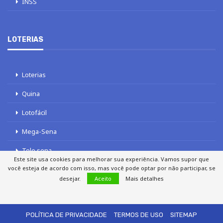
INSS
LOTERIAS
Loterias
Quina
Lotofácil
Mega-Sena
Tele sena
Este site usa cookies para melhorar sua experiência. Vamos supor que
você esteja de acordo com isso, mas você pode optar por não participar, se
desejar.
Aceito
Mais detalhes
SOBRE NÓS
AUTORES
FALE COM O JORNAL DCI
POLÍTICA DE PRIVACIDADE
TERMOS DE USO
SITEMAP