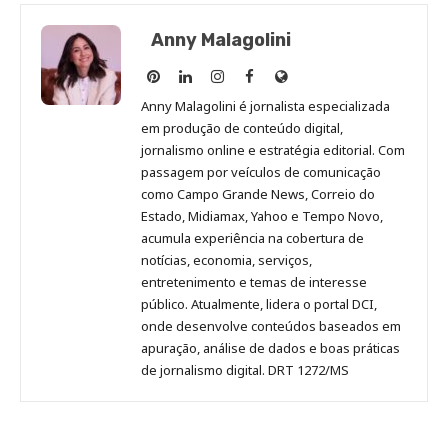
Anny Malagolini
Anny
Anny
Anny
Anny
Site
Malagolini
Malagolini
Malagolini
Malagolini
de
Anny Malagolini é jornalista especializada
no
no
no
no
Anny
em produção de conteúdo digital,
Pinterest
LinkedIn
Instagram
Facebook
Malagolini
jornalismo online e estratégia editorial. Com
passagem por veículos de comunicação
como Campo Grande News, Correio do
Estado, Midiamax, Yahoo e Tempo Novo,
acumula experiência na cobertura de
notícias, economia, serviços,
entretenimento e temas de interesse
público. Atualmente, lidera o portal DCI,
onde desenvolve conteúdos baseados em
apuração, análise de dados e boas práticas
de jornalismo digital. DRT 1272/MS