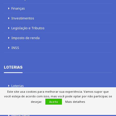
Finanças
Investimentos
Legislação e Tributos
Imposto de renda
INSS
LOTERIAS
Loterias
Este site usa cookies para melhorar sua experiência. Vamos supor que
Quina
você esteja de acordo com isso, mas você pode optar por não participar, se
desejar.
Aceito
Mais detalhes
Lotofácil
Mega-Sena