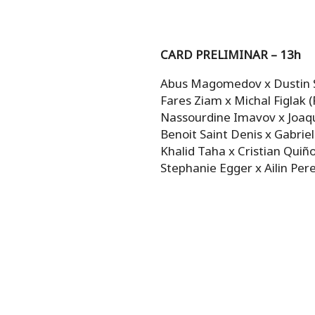
CARD PRELIMINAR – 13h
Abus Magomedov x Dustin St
Fares Ziam x Michal Figlak (
Nassourdine Imavov x Joaqu
Benoit Saint Denis x Gabrie
Khalid Taha x Cristian Quiñ
Stephanie Egger x Ailin Per