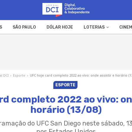
S
SÃO PAULO
DÓLAR HOJE
LOTERIAS
CINEM
A FAZENDA
WEB STORIES
al DCI
›
Esporte
›
UFC hoje card completo 2022 ao vivo: onde assistir e horário (1
ESPORTE
rd completo 2022 ao vivo: ond
horário (13/08)
gramação do UFC San Diego neste sábado, 13
nos Estados Unidos