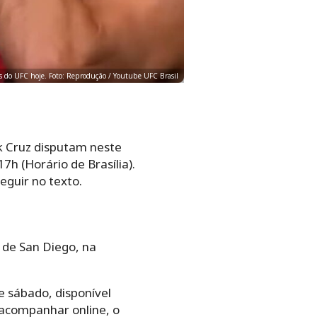
as do UFC hoje. Foto: Reprodução / Youtube UFC Brasil
k Cruz disputam neste
7h (Horário de Brasília).
eguir no texto.
 de San Diego, na
e sábado, disponível
acompanhar online, o