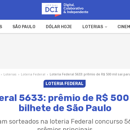
S
SÃO PAULO
DÓLAR HOJE
LOTERIAS
CINEM
A FAZENDA
WEB STORIES
›
Loterias
›
Loteria Federal
›
Loteria Federal 5633: prêmio de R$ 500 mil sai par
LOTERIA FEDERAL
eral 5633: prêmio de R$ 500 
bilhete de São Paulo
ram sorteados na loteria Federal concurso 
prêmios principais