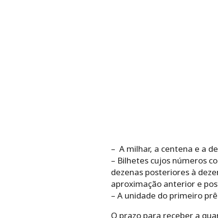
– A milhar, a centena e a d
– Bilhetes cujos números co
dezenas posteriores à deze
aproximação anterior e post
– A unidade do primeiro pr
O prazo para receber a quant