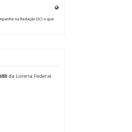
Site
de
Acompanhe na Redação DCI o que
Redação
Jornal
DCI