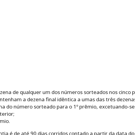
ezena de qualquer um dos números sorteados nos cinco pr
ntenham a dezena final idêntica a umas das três dezenas
na do número sorteado para o 1º prêmio, excetuando-se
erior;
êmio.
ia é de até 90 dias corridos contado a partir da data do 