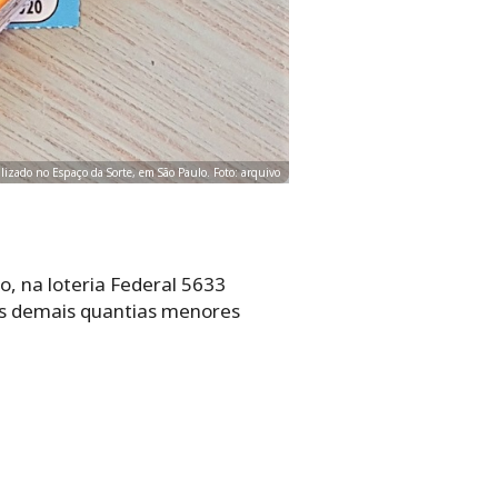
ealizado no Espaço da Sorte, em São Paulo. Foto: arquivo
o, na loteria Federal 5633
as demais quantias menores